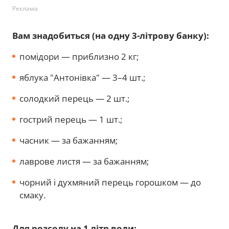
Реклама
Вам знадобиться (на одну 3-літрову банку):
помідори — приблизно 2 кг;
яблука "Антонівка" — 3–4 шт.;
солодкий перець — 2 шт.;
гострий перець — 1 шт.;
часник — за бажанням;
лаврове листя — за бажанням;
чорний і духмяний перець горошком — до
смаку.
Для розсолу на 1 літр води: