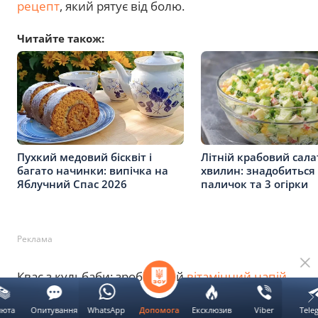
рецепт
, який рятує від болю.
Читайте також:
Пухкий медовий бісквіт і
Літній крабовий сала
багато начинки: випічка на
хвилин: знадобиться 
Яблучний Спас 2026
паличок та 3 огірки
Реклама
Квас з кульбаби: зробіть цей
вітамінний напій
поки сезон у розпалі.
люта
Опитування
WhatsApp
Ексклюзив
Viber
Tele
Допомога