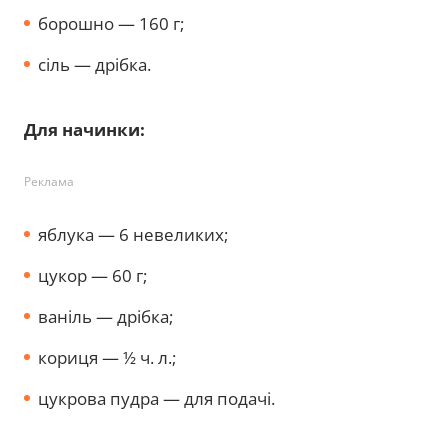
борошно — 160 г;
сіль — дрібка.
Для начинки:
Реклама
яблука — 6 невеликих;
цукор — 60 г;
ваніль — дрібка;
кориця — ½ ч. л.;
цукрова пудра — для подачі.