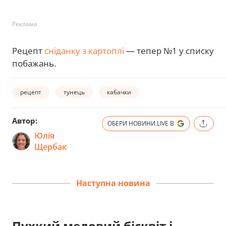
Реклама
Рецепт
сніданку з картоплі
— тепер №1 у списку
побажань.
рецепт
тунець
кабачки
Автор:
ОБЕРИ НОВИНИ.LIVE В
Юлія
Щербак
Наступна новина
Пухкий медовий бісквіт і