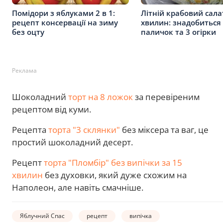
Помідори з яблуками 2 в 1:
Літній крабовий сала
рецепт консервації на зиму
хвилин: знадобиться 
без оцту
паличок та 3 огірки
Реклама
Шоколадний
торт на 8 ложок
за перевіреним
рецептом від куми.
Рецепта
торта "3 склянки"
без міксера та ваг, це
простий шоколадний десерт.
Рецепт
торта "Пломбір" без випічки за 15
хвилин
без духовки, який дуже схожим на
Наполеон, але навіть смачніше.
Яблучний Спас
рецепт
випічка