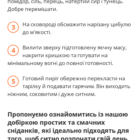
помідор, сіль, перець, натертий сир і тунець.
Добре перемішати.
На сковороді обсмажити нарізану цибулю
до м'якості.
Вилити зверху підготовлену яєчну масу,
накрити кришкою та готувати на
мінімальному вогні до повної готовності.
Готовий пиріг обережно перекласти на
тарілку й подавати гарячим. Він виходить
ніжним, соковитим і дуже ситним.
Пропонуємо ознайомитись із нашою
добіркою простих та смачних
сніданків, які ідеально підходять для
того, щоб ситно розпочати свій день