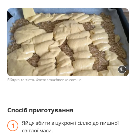
Яблука та тісто. Фото: smachnenke.com.ua
Спосіб приготування
Яйця збити з цукром і сіллю до пишної
світлої маси.