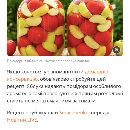
Помідори з яблуками. Фото: smachnenke.com.ua
Якщо хочеться урізноманітнити
домашню
консервацію
, обов'язково спробуйте цей
рецепт. Яблука надають помідорам особливого
аромату, а самі просочуються пряним розсолом і
стають не менш смачними за томати.
Рецепт опублікували
Smachnenke
, передає
Новини.LIVE
.