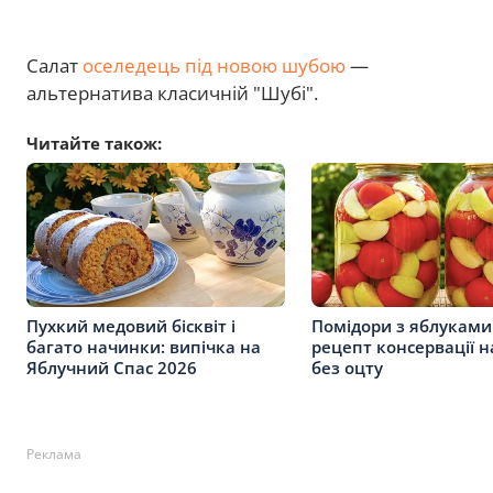
Салат
оселедець під новою шубою
—
альтернатива класичній "Шубі".
Читайте також:
Пухкий медовий бісквіт і
Помідори з яблуками 
багато начинки: випічка на
рецепт консервації н
Яблучний Спас 2026
без оцту
Реклама