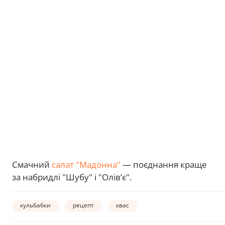
Смачний
салат "Мадонна"
— поєднання краще
за набридлі "Шубу" і "Олівʼє".
кульбабки
рецепт
квас