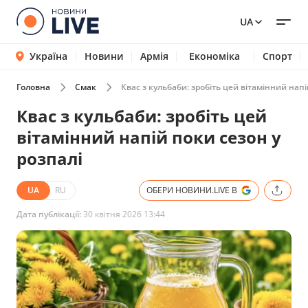
UA
Україна
Новини
Армія
Економіка
Спорт
Головна
Смак
Квас з кульбаби: зробіть цей вітамінний напі
Квас з кульбаби: зробіть цей
вітамінний напій поки сезон у
розпалі
UA
RU
ОБЕРИ НОВИНИ.LIVE В
Дата публікації:
30 квітня 2026 13:44