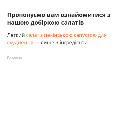
Пропонуємо вам ознайомитися з
нашою добіркою салатів
Легкий
салат з пекінською капустою для
схуднення
— лише 3 інгредієнти.
Реклама