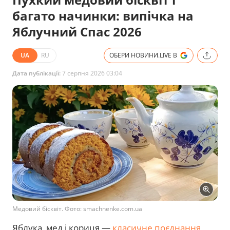
багато начинки: випічка на
Яблучний Спас 2026
UA
RU
ОБЕРИ НОВИНИ.LIVE В
Дата публікації:
7 серпня 2026 03:04
Медовий бісквіт. Фото: smachnenke.com.ua
Яблука, мед і кориця —
класичне поєднання
,