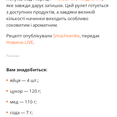
яке завжди дарує затишок. Цей рулет готується
з доступних продуктів, а завдяки великій
кількості начинки виходить особливо
соковитим і ароматним.
Рецепт опублікували
Smachnenke
, передає
Новини.LIVE
.
Реклама
Вам знадобиться:
яйця — 4 шт.;
цукор — 120 г;
мед — 110 г;
сода — 7 г;