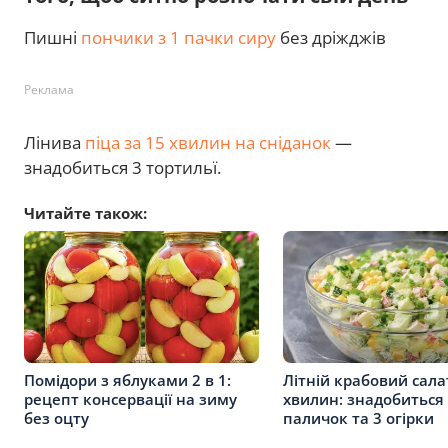
Пишні
пончики з 1 пачки сиру
без дріжджів
Реклама
Лінива
піца за 15 хвилин на сніданок
—
знадобиться 3 тортильї.
Читайте також:
Помідори з яблуками 2 в 1:
Літній крабовий сала
рецепт консервації на зиму
хвилин: знадобиться 
без оцту
паличок та 3 огірки