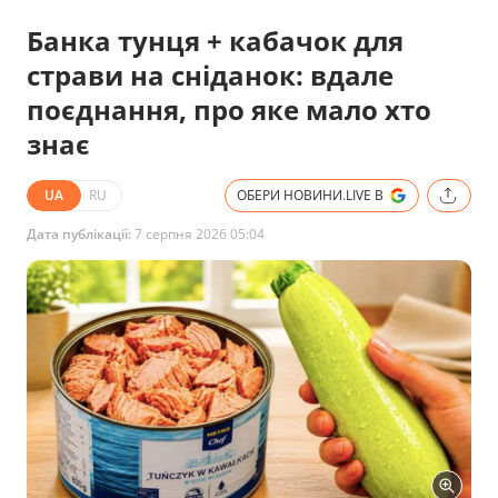
Банка тунця + кабачок для
страви на сніданок: вдале
поєднання, про яке мало хто
знає
UA
RU
ОБЕРИ НОВИНИ.LIVE В
Дата публікації:
7 серпня 2026 05:04